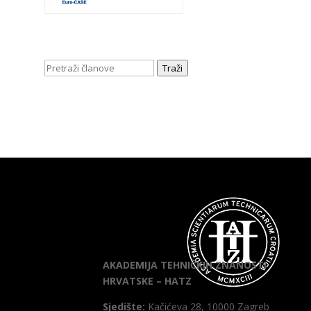
Traži
AKADEMIJA TEHNIČKIH ZNANOSTI
HRVATSKE – HATZ
Sjedište:
Kačićeva 28, 10000 Zagreb