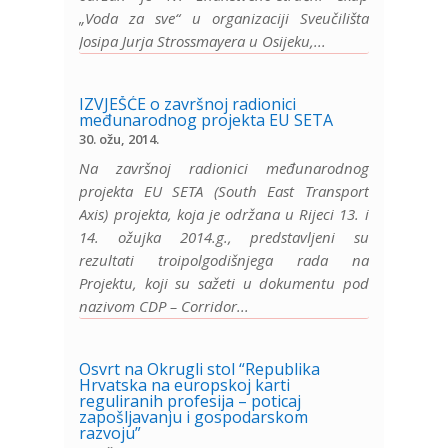
„Voda za sve“ u organizaciji Sveučilišta
Josipa Jurja Strossmayera u Osijeku,...
IZVJEŠĆE o završnoj radionici
međunarodnog projekta EU SETA
30. ožu, 2014.
Na završnoj radionici međunarodnog
projekta EU SETA (South East Transport
Axis) projekta, koja je održana u Rijeci 13. i
14. ožujka 2014.g., predstavljeni su
rezultati troipolgodišnjega rada na
Projektu, koji su sažeti u dokumentu pod
nazivom CDP – Corridor...
Osvrt na Okrugli stol “Republika
Hrvatska na europskoj karti
reguliranih profesija – poticaj
zapošljavanju i gospodarskom
razvoju”