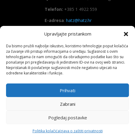
Telefon:
+385 1 4922 559
E-adresa
:
hatz@hatz.hr
Upravljajte pristankom
OIB:
89465386965
Da bismo pružili najbolje iskustvo, koristimo tehnologije poput kolačića
IBAN
HR7923600001101573628
za čuvanje i/ili pristup informacijama o uređaju. Suglasnost s ovim
(Zagrebačka banka d.d)
tehnologijama će nam omogućiti da obrađujemo podatke kao što su
ponašanje pri pregledavanju ili jedinstveni ID-ovi na ovoj web stranici.
SWIFT
: ZABAHR2X
Nepristanak ili povlačenje suglasnosti može negativno utjecati na
određene karakteristike i funkcije.
Prihvati
Copyright All right reserved HATZ – 2026
Zabrani
Pogledaj postavke
Politika kolačića
Izjava o zaštiti privatnosti