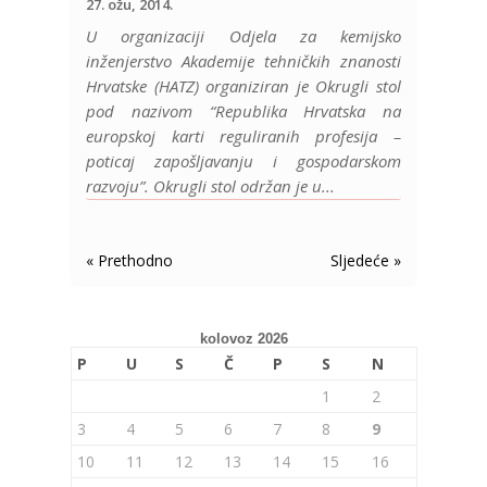
27. ožu, 2014.
U organizaciji Odjela za kemijsko
inženjerstvo Akademije tehničkih znanosti
Hrvatske (HATZ) organiziran je Okrugli stol
pod nazivom “Republika Hrvatska na
europskoj karti reguliranih profesija –
poticaj zapošljavanju i gospodarskom
razvoju”. Okrugli stol održan je u...
« Older Entries
Next Entries »
kolovoz 2026
P
U
S
Č
P
S
N
1
2
3
4
5
6
7
8
9
10
11
12
13
14
15
16