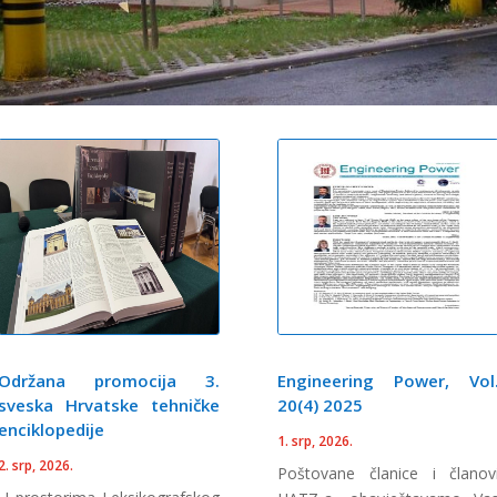
Održana promocija 3.
Engineering Power, Vol
sveska Hrvatske tehničke
20(4) 2025
enciklopedije
1. srp, 2026.
2. srp, 2026.
Poštovane članice i članov