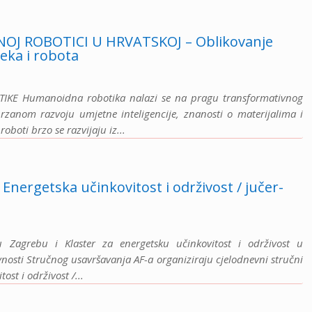
J ROBOTICI U HRVATSKOJ – Oblikovanje
eka i robota
 Humanoidna robotika nalazi se na pragu transformativnog
brzanom razvoju umjetne inteligencije, znanosti o materijalima i
boti brzo se razvijaju iz...
Energetska učinkovitost i održivost / jučer-
a u Zagrebu i Klaster za energetsku učinkovitost i održivost u
vnosti Stručnog usavršavanja AF-a organiziraju cjelodnevni stručni
st i održivost /...