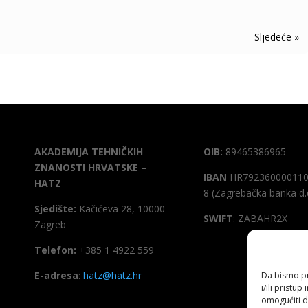
Next Entries »
AKADEMIJA TEHNIČKIH
OIB:
89465386965
ZNANOSTI HRVATSKE –
IBAN
HR792360000110
HATZ
8 (Zagrebačka banka d.
Sjedište:
Kačićeva 28, 10000
SWIFT
: ZABAHR2X
Zagreb
Telefon:
+385 1 4922 559
E-adresa
:
hatz@hatz.hr
Da bismo pru
i/ili prist
omogućiti d