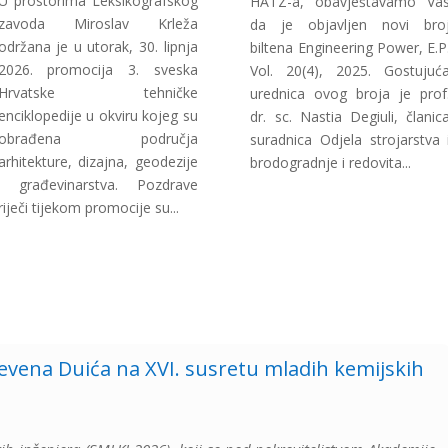
U prostorima Leksikografskog
HATZ-a, obavještavamo Va
zavoda Miroslav Krleža
da je objavljen novi bro
održana je u utorak, 30. lipnja
biltena Engineering Power, E.P
2026. promocija 3. sveska
Vol. 20(4), 2025. Gostujuć
Hrvatske tehničke
urednica ovog broja je prof
enciklopedije u okviru kojeg su
dr. sc. Nastia Degiuli, članic
obrađena područja
suradnica Odjela strojarstva 
arhitekture, dizajna, geodezije
brodogradnje i redovita...
i građevinarstva. Pozdrave
riječi tijekom promocije su...
Nevena Duića na XVI. susretu mladih kemijskih