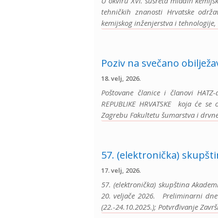
U okviru XVI. susreta mladih kemijs
tehničkih znanosti Hrvatske održa
kemijskog inženjerstva i tehnologije, 
Poziv na svečano obilježa
18. velj, 2026.
Poštovane članice i članovi HAT
REPUBLIKE HRVATSKE koja će se odr
Zagrebu Fakultetu šumarstva i drvne 
57. (elektronička) skupšt
17. velj, 2026.
57. (elektronička) skupština Akadem
20. veljače 2026. Preliminarni dnev
(22.-24.10.2025.); Potvrđivanje Zavr