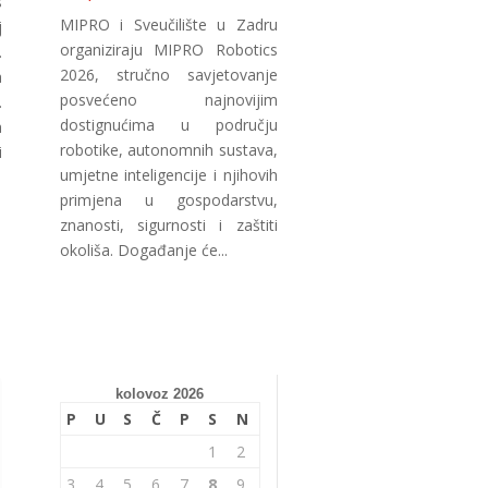
s
MIPRO i Sveučilište u Zadru
j
organiziraju MIPRO Robotics
.
2026, stručno savjetovanje
a
posvećeno najnovijim
.
dostignućima u području
a
robotike, autonomnih sustava,
i
umjetne inteligencije i njihovih
primjena u gospodarstvu,
znanosti, sigurnosti i zaštiti
okoliša. Događanje će...
kolovoz 2026
P
U
S
Č
P
S
N
1
2
3
4
5
6
7
8
9