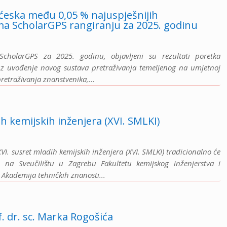
ćeska među 0,05 % najuspješnijih
ma ScholarGPS rangiranju za 2025. godinu
holarGPS za 2025. godinu, objavljeni su rezultati poretka
, uz uvođenje novog sustava pretraživanja temeljenog na umjetnoj
pretraživanja znanstvenika,...
ih kemijskih inženjera (XVI. SMLKI)
XVI. susret mladih kemijskih inženjera (XVI. SMLKI) tradicionalno će
. na Sveučilištu u Zagrebu Fakultetu kemijskog inženjerstva i
 Akademija tehničkih znanosti...
. dr. sc. Marka Rogošića