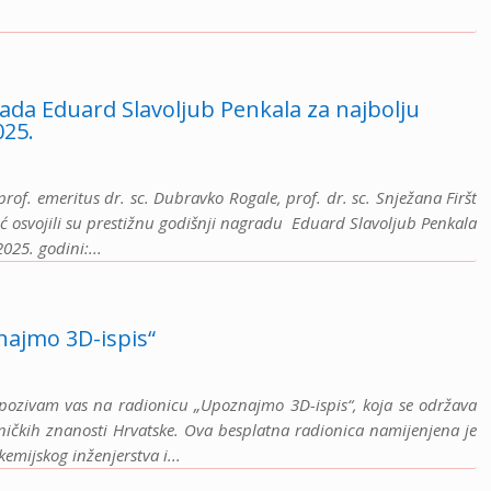
ada Eduard Slavoljub Penkala za najbolju
025.
prof. emeritus dr. sc. Dubravko Rogale, prof. dr. sc. Snježana Firšt
ezić osvojili su prestižnu godišnji nagradu Eduard Slavoljub Penkala
025. godini:...
najmo 3D-ispis“
, pozivam vas na radionicu „Upoznajmo 3D-ispis“, koja se održava
ničkih znanosti Hrvatske. Ova besplatna radionica namijenjena je
emijskog inženjerstva i...