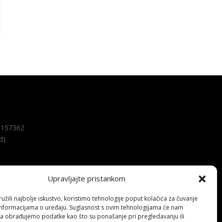
157362
d)
Upravljajte pristankom
žili najbolje iskustvo, koristimo tehnologije poput kolačića za čuvanje
up informacijama o uređaju. Suglasnost s ovim tehnologijama će nam
a obrađujemo podatke kao što su ponašanje pri pregledavanju ili