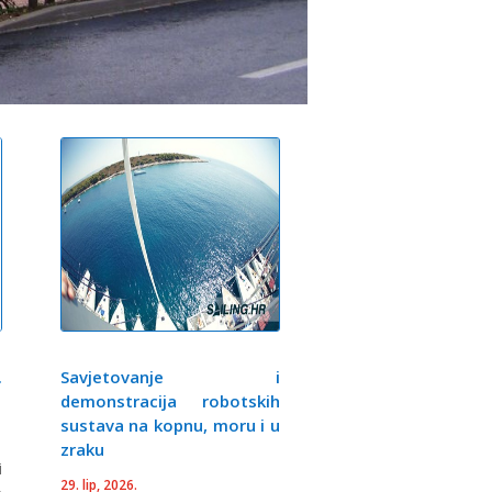
.
Savjetovanje i
demonstracija robotskih
sustava na kopnu, moru i u
zraku
i
29. lip, 2026.