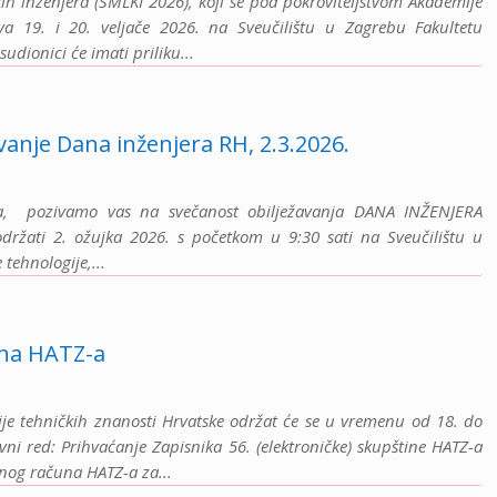
kih inženjera (SMLKI 2026), koji se pod pokroviteljstvom Akademije
va 19. i 20. veljače 2026. na Sveučilištu u Zagrebu Fakultetu
sudionici će imati priliku...
vanje Dana inženjera RH, 2.3.2026.
Z-a, pozivamo vas na svečanost obilježavanja DANA INŽENJERA
žati 2. ožujka 2026. s početkom u 9:30 sati na Sveučilištu u
tehnologije,...
ina HATZ-a
ije tehničkih znanosti Hrvatske održat će se u vremenu od 18. do
ni red: Prihvaćanje Zapisnika 56. (elektroničke) skupštine HATZ-a
šnog računa HATZ-a za...